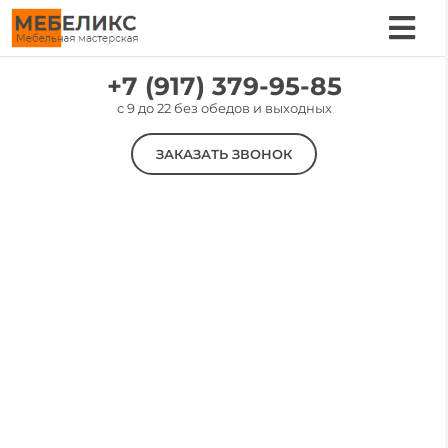
Skip
to
Tog
content
Nav
Услуги
+7 (917) 379-95-85
c 9 до 22 без обедов и выходных
Цены
ЗАКАЗАТЬ ЗВОНОК
Материалы
Наши работы
О компании
КОМПАНИЯ «МЕБЕЛИКС»
Контакты
ПЕРЕТЯЖКА, РЕМОНТ, ХИМЧИСТКА
МЯГКОЙ МЕБЕЛИ
В КИРОВЕ