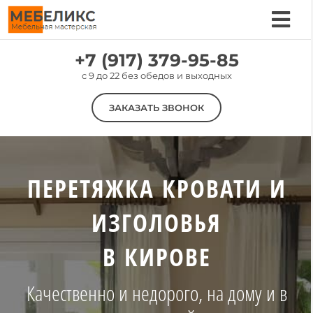
Skip
to
Tog
content
Nav
Услуги
+7 (917) 379-95-85
c 9 до 22 без обедов и выходных
Цены
ЗАКАЗАТЬ ЗВОНОК
Материалы
Наши работы
О компании
ПЕРЕТЯЖКА КРОВАТИ И
Контакты
ИЗГОЛОВЬЯ
В КИРОВЕ
Качественно и недорого, на дому и в