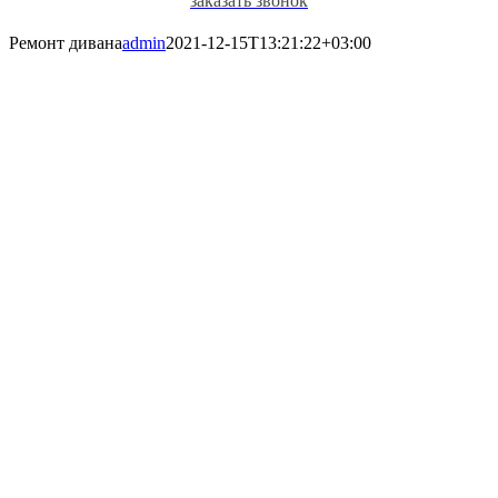
заказать звонок
Ремонт дивана
admin
2021-12-15T13:21:22+03:00
РЕМОНТ
ДИВАНОВ В
КИРОВЕ
Качественно и недорого, на
дому и в мастерской