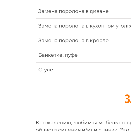
Замена поролона в диване
Замена поролона в кухонном уголк
Замена поролона в кресле
Банкетке, пуфе
Стуле
З
К сожалению, любимая мебель со в
области сидения и/или спинки. Это