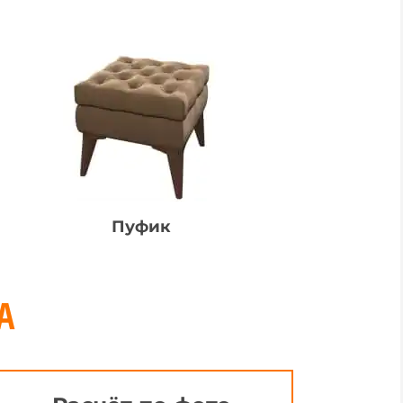
Пуфик
А