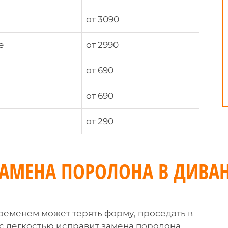
от 3090
е
от 2990
от 690
от 690
от 290
АМЕНА ПОРОЛОНА В ДИВА
ременем может терять форму, проседать в
 с легкостью исправит замена поролона.